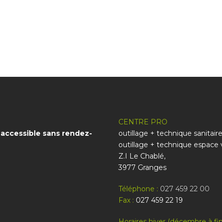
CENTRE PRO
 accessible sans rendez-
outillage + technique sanitair
outillage + technique espace 
Z.I Le Chablé,
3977 Granges
Téléphone :
027 459 22 00
Fax :
027 459 22 19
Horaires hiver (décembre à fin 