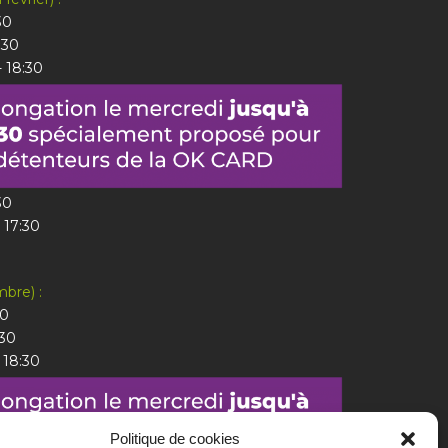
30
:30
- 18:30
30
- 17:30
mbre) :
30
:30
- 18:30
Politique de cookies