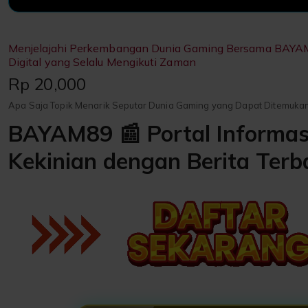
Menjelajahi Perkembangan Dunia Gaming Bersama BAYAM8
Digital yang Selalu Mengikuti Zaman
Minimal
Rp 20,000
Bermain
Apa Saja Topik Menarik Seputar Dunia Gaming yang Dapat Ditemuka
:
BAYAM89 📰 Portal Informa
Kekinian dengan Berita Terb