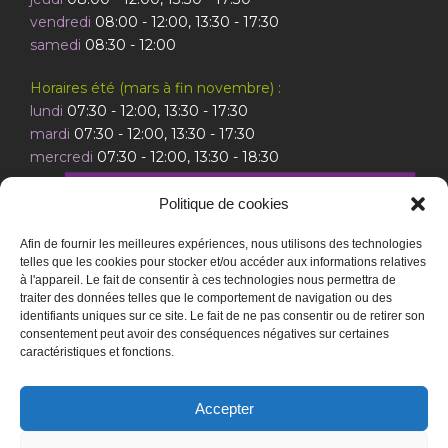
vendredi
08:00 - 12:00, 13:30 - 17:30
samedi
08:30 - 12:00
Horaires été (mars à fin novembre) :
lundi
07:30 - 12:00, 13:30 - 17:30
mardi
07:30 - 12:00, 13:30 - 17:30
mercredi
07:30 - 12:00, 13:30 - 18:30
Politique de cookies
Afin de fournir les meilleures expériences, nous utilisons des technologies
jeudi
07:30 - 12:00, 13:30 - 17:30
telles que les cookies pour stocker et/ou accéder aux informations relatives
vendredi
07:30 - 12:00, 13:30 - 17:30
à l'appareil. Le fait de consentir à ces technologies nous permettra de
traiter des données telles que le comportement de navigation ou des
samedi
08:30 - 12:00
identifiants uniques sur ce site. Le fait de ne pas consentir ou de retirer son
consentement peut avoir des conséquences négatives sur certaines
caractéristiques et fonctions.
Accepter
© Copyright – 2026 Ok Chez Vous tous droits réservés by